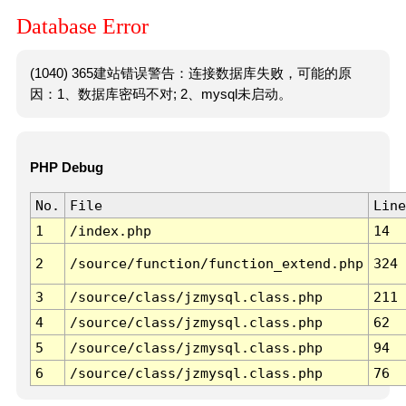
Database Error
(1040) 365建站错误警告：连接数据库失败，可能的原
因：1、数据库密码不对; 2、mysql未启动。
PHP Debug
No.
File
Line
1
/index.php
14
2
/source/function/function_extend.php
324
3
/source/class/jzmysql.class.php
211
4
/source/class/jzmysql.class.php
62
5
/source/class/jzmysql.class.php
94
6
/source/class/jzmysql.class.php
76