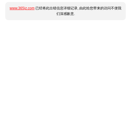
www.365jz.com
已经将此出错信息详细记录, 由此给您带来的访问不便我
们深感歉意.