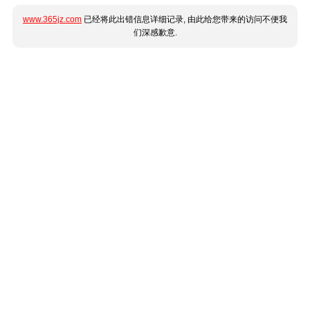
www.365jz.com
已经将此出错信息详细记录, 由此给您带来的访问不便我
们深感歉意.