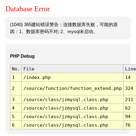
Database Error
(1040) 365建站错误警告：连接数据库失败，可能的原
因：1、数据库密码不对; 2、mysql未启动。
PHP Debug
No.
File
Line
1
/index.php
14
2
/source/function/function_extend.php
324
3
/source/class/jzmysql.class.php
211
4
/source/class/jzmysql.class.php
62
5
/source/class/jzmysql.class.php
94
6
/source/class/jzmysql.class.php
76