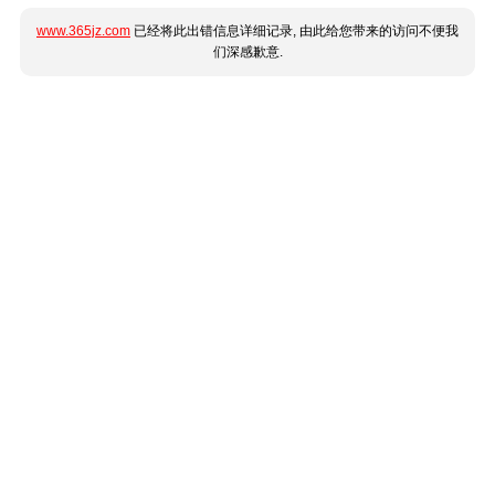
www.365jz.com
已经将此出错信息详细记录, 由此给您带来的访问不便我
们深感歉意.