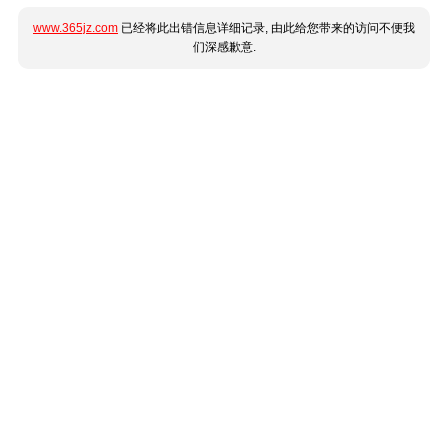
www.365jz.com
已经将此出错信息详细记录, 由此给您带来的访问不便我
们深感歉意.