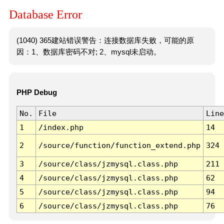
Database Error
(1040) 365建站错误警告：连接数据库失败，可能的原
因：1、数据库密码不对; 2、mysql未启动。
PHP Debug
No.
File
Line
1
/index.php
14
2
/source/function/function_extend.php
324
3
/source/class/jzmysql.class.php
211
4
/source/class/jzmysql.class.php
62
5
/source/class/jzmysql.class.php
94
6
/source/class/jzmysql.class.php
76