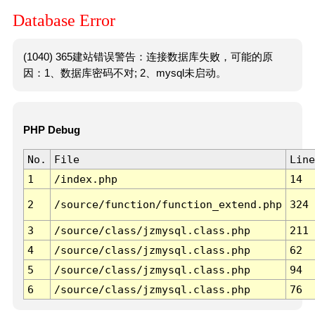
Database Error
(1040) 365建站错误警告：连接数据库失败，可能的原
因：1、数据库密码不对; 2、mysql未启动。
PHP Debug
No.
File
Line
1
/index.php
14
2
/source/function/function_extend.php
324
3
/source/class/jzmysql.class.php
211
4
/source/class/jzmysql.class.php
62
5
/source/class/jzmysql.class.php
94
6
/source/class/jzmysql.class.php
76