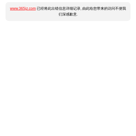
www.365jz.com
已经将此出错信息详细记录, 由此给您带来的访问不便我
们深感歉意.