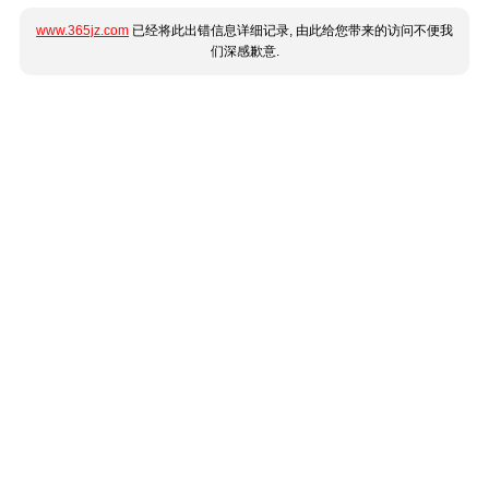
www.365jz.com
已经将此出错信息详细记录, 由此给您带来的访问不便我
们深感歉意.