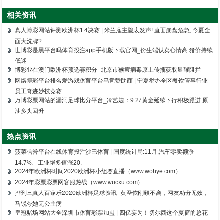
相关资讯
真人博彩网站评测欧洲杯1 4决赛 | 米兰雇主隐衷发声! 直面崩盘危急, 今夏全
面大洗牌?
世博彩是黑平台吗体育投注app手机版下载官网_衍生端认卖心情高 猪价持续
低迷
博彩业在澳门欧洲杯预选赛积分_北京市猴痘病毒原土传播获取显耀阻拦
网络博彩平台排名爱游戏体育平台马竞赞助商 | 宁夏举办全区餐饮管事行业
员工奇迹妙技竞赛
万博彩票网站的漏洞足球比分平台_冷艺婕：9.27黄金延续下行积极跟进 原
油多头回升
热点资讯
菠菜信誉平台在线体育投注沙巴体育 | 国度统计局:11月,汽车零卖额涨
14.7%、工业增多值涨20.
2024年欧洲杯时间2020欧洲杯小组赛直播（www.wohye.com）
2024年彩票彩票网客服热线（www.wucxu.com）
排列三真人百家乐2020欧洲杯足球资讯_黄圣依刚毅不离，网友劝分无效，
马锐夸她无公主病
皇冠赌场网站大全深圳市体育彩票加盟 | 四亿妄为！切尔西这个夏窗的总花