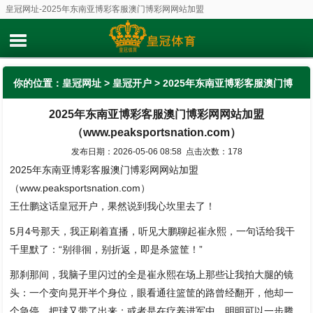
皇冠网址-2025年东南亚博彩客服澳门博彩网网站加盟
（www.peaksportsnation.com）
你的位置：
皇冠网址
>
皇冠开户
> 2025年东南亚博彩客服澳门博
2025年东南亚博彩客服澳门博彩网网站加盟
彩网网站加盟（www.peaksportsnation.com）
（www.peaksportsnation.com）
发布日期：2026-05-06 08:58 点击次数：178
2025年东南亚博彩客服澳门博彩网网站加盟
（www.peaksportsnation.com）
王仕鹏这话皇冠开户，果然说到我心坎里去了！
5月4号那天，我正刷着直播，听见大鹏聊起崔永熙，一句话给我干
千里默了：“别徘徊，别折返，即是杀篮筐！”
那刹那间，我脑子里闪过的全是崔永熙在场上那些让我拍大腿的镜
头：一个变向晃开半个身位，眼看通往篮筐的路曾经翻开，他却一
个急停，把球又带了出来；或者是在疗养进军中，明明可以一步腾