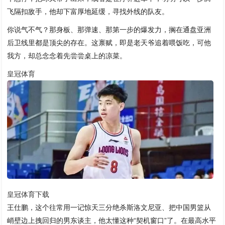
飞隔扣敌手，他却下富厚地延缓，寻找外线的队友。
你说气不气？那身板、那弹速、那第一步的爆发力，搁在通盘亚洲
后卫线里都是顶尖的存在。这禀赋，即是老天爷追着喂饭吃，可他
我方，却总念念着先尝尝桌上的凉菜。
皇冠体育
皇冠体育下载
王仕鹏，这个往常用一记惊天三分绝杀斯洛文尼亚、把中国男篮从
峭壁边上拽回归的男东谈主，他太懂这种“契机窗口”了。在最高水平