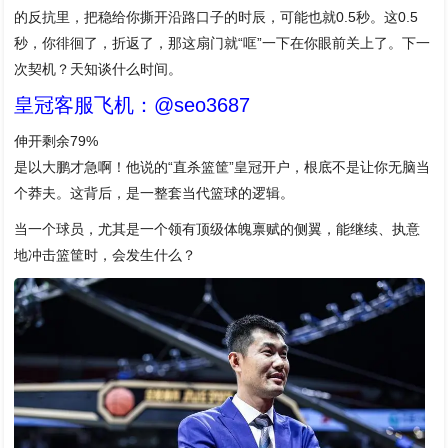
的反抗里，把稳给你撕开沿路口子的时辰，可能也就0.5秒。这0.5
秒，你徘徊了，折返了，那这扇门就“哐”一下在你眼前关上了。下一
次契机？天知谈什么时间。
皇冠客服飞机：@seo3687
伸开剩余79%
是以大鹏才急啊！他说的“直杀篮筐”皇冠开户，根底不是让你无脑当
个莽夫。这背后，是一整套当代篮球的逻辑。
当一个球员，尤其是一个领有顶级体魄禀赋的侧翼，能继续、执意
地冲击篮筐时，会发生什么？