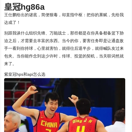
皇冠hg86a
王仕鹏给出的谜底，简便狠毒，却直指中枢：把你的禀赋，先给我
达成了！
别跟我谈什么组织先锋、万能战士，那些都是在你具备都备篮下胁
迫之后，才需要去丰富的东西。当今的你，要害任务即是让通盘敌
手一看到你持球，心里就害怕，就得往后退半步，就得喊队友过来
包夹。当你能作念到这少许时，传球、投篮的契机，当关联词然就
来了。
紫皇冠hps和api怎么选