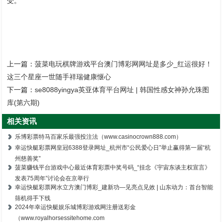
受。
上一篇：
菠菜电玩棋牌游戏平台澳门博彩网网址是多少_红运很好！
这三个星座一世随手祥瑞健康惬心
下一篇：
se8088yingya英亚体育平台网址 | 韩国性感女神孙允珠图
库(第六期)
相关资讯
乐博彩票特马百家乐最强投注法（www.casinocrown888.com）
幸运快艇彩票网皇冠6388登录网址_杭州市“公民爱心日”举止赢得第一届“杭
州慈善奖”
菠菜赚钱平台游戏中心最近体育彩票中奖号码_“挂念《宇宙东谈主权宣言》
发表75周年”讨论会在京举行
幸运快艇彩票网水立方澳门博彩_建新功—见亮点见效 | 山东动力：首台智能
筛机得手下线
2024年幸运快艇娱乐城博彩游戏网注册送彩金
（www.royalhorsessitehome.com