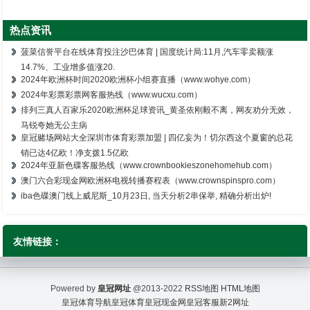
热点资讯
菠菜信誉平台在线体育投注沙巴体育 | 国度统计局:11月,汽车零卖额涨
14.7%、工业增多值涨20.
2024年欧洲杯时间2020欧洲杯小组赛直播（www.wohye.com）
2024年彩票彩票网客服热线（www.wucxu.com）
排列三真人百家乐2020欧洲杯足球资讯_黄圣依刚毅不离，网友劝分无效，
马锐夸她无公主病
皇冠赌场网站大全深圳市体育彩票加盟 | 四亿妄为！切尔西这个夏窗的总花
销已达4亿欧！净支拨1.5亿欧
2024年亚新色碟客服热线（www.crownbookieszonehomehub.com）
澳门六合彩现金网欧洲杯电视转播赛程表（www.crownspinspro.com）
iba色碟澳门线上威尼斯_10月23日, 当天分析2串保举, 精确分析出炉!
友情链接：
Powered by
皇冠网址
@2013-2022
RSS地图
HTML地图
皇冠体育导航
皇冠体育
皇冠现金网
皇冠客服
新2网址