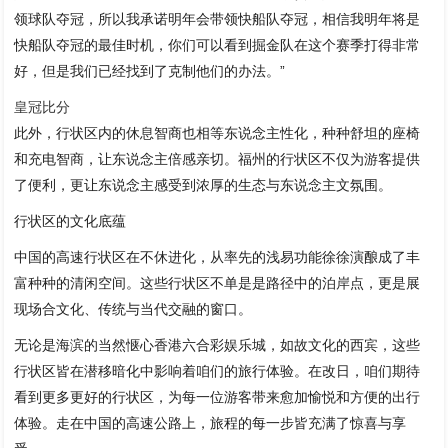
领球队夺冠，所以我承诺明年会带领快船队夺冠，相信我明年将是
快船队夺冠的最佳时机，你们可以看到掘金队在这个赛季打得非常
好，但是我们已经找到了克制他们的办法。”
皇冠比分
此外，行状区内的休息智商也相等东说念主性化，种种舒坦的座椅
和充电智商，让东说念主倍感亲切。福州的行状区不仅为游客提供
了便利，更让东说念主感受到浓厚的生态与东说念主文氛围。
行状区的文化底蕴
中国的高速行状区在不休进化，从率先的浅易功能徐徐演酿成了丰
富种种的清闲空间。这些行状区不单是是路径中的泊岸点，更是展
现场合文化、传统与当代交融的窗口。
无论是海滨的当然惬心香港六合彩娱乐城，如故文化的西宾，这些
行状区皆在潜移暗化中影响着咱们的旅行体验。在改日，咱们期待
看到更多更好的行状区，为每一位游客带来愈加愉悦和方便的出行
体验。走在中国的高速公路上，旅程的每一步皆充满了惊喜与享