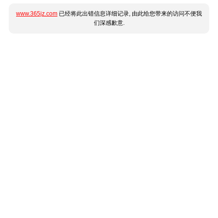
www.365jz.com
已经将此出错信息详细记录, 由此给您带来的访问不便我
们深感歉意.