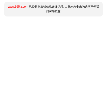
www.365jz.com
已经将此出错信息详细记录, 由此给您带来的访问不便我
们深感歉意.