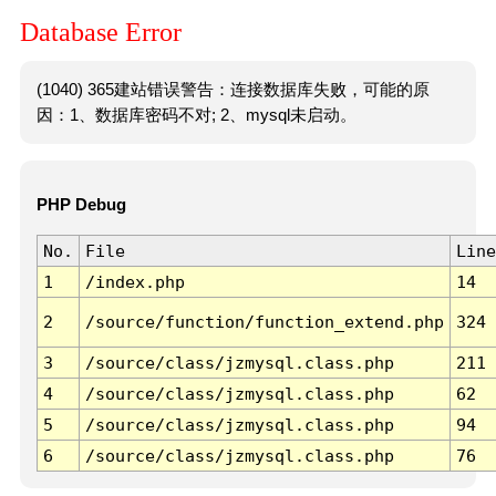
Database Error
(1040) 365建站错误警告：连接数据库失败，可能的原
因：1、数据库密码不对; 2、mysql未启动。
PHP Debug
No.
File
Line
1
/index.php
14
2
/source/function/function_extend.php
324
3
/source/class/jzmysql.class.php
211
4
/source/class/jzmysql.class.php
62
5
/source/class/jzmysql.class.php
94
6
/source/class/jzmysql.class.php
76