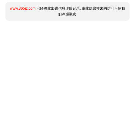
www.365jz.com
已经将此出错信息详细记录, 由此给您带来的访问不便我
们深感歉意.