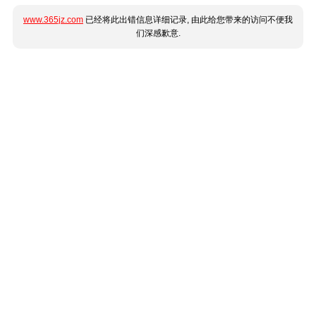
www.365jz.com
已经将此出错信息详细记录, 由此给您带来的访问不便我
们深感歉意.