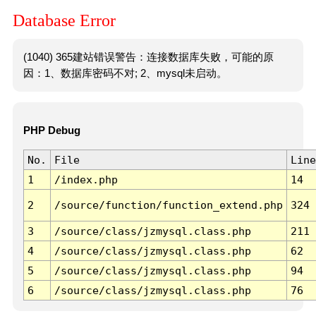
Database Error
(1040) 365建站错误警告：连接数据库失败，可能的原
因：1、数据库密码不对; 2、mysql未启动。
PHP Debug
No.
File
Line
1
/index.php
14
2
/source/function/function_extend.php
324
3
/source/class/jzmysql.class.php
211
4
/source/class/jzmysql.class.php
62
5
/source/class/jzmysql.class.php
94
6
/source/class/jzmysql.class.php
76