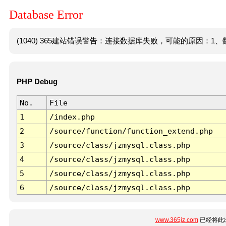
Database Error
(1040) 365建站错误警告：连接数据库失败，可能的原因：1、数
PHP Debug
No.
File
1
/index.php
2
/source/function/function_extend.php
3
/source/class/jzmysql.class.php
4
/source/class/jzmysql.class.php
5
/source/class/jzmysql.class.php
6
/source/class/jzmysql.class.php
www.365jz.com
已经将此