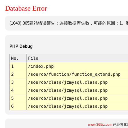
Database Error
(1040) 365建站错误警告：连接数据库失败，可能的原因：1、数
PHP Debug
No.
File
1
/index.php
2
/source/function/function_extend.php
3
/source/class/jzmysql.class.php
4
/source/class/jzmysql.class.php
5
/source/class/jzmysql.class.php
6
/source/class/jzmysql.class.php
www.365jz.com
已经将此