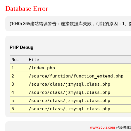
Database Error
(1040) 365建站错误警告：连接数据库失败，可能的原因：1、数
PHP Debug
No.
File
1
/index.php
2
/source/function/function_extend.php
3
/source/class/jzmysql.class.php
4
/source/class/jzmysql.class.php
5
/source/class/jzmysql.class.php
6
/source/class/jzmysql.class.php
www.365jz.com
已经将此