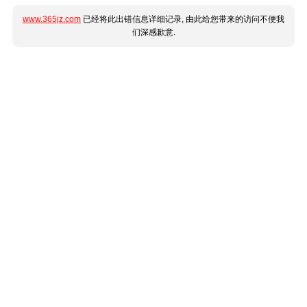
www.365jz.com
已经将此出错信息详细记录, 由此给您带来的访问不便我
们深感歉意.