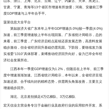
山东、浙江、上海、北京、云南、辽宁、内蒙古、天津、黑龙江、
甘肃、宁夏、青海等13个省区市增速有所放缓；河南、安徽前三季
度GDP增速与上半年合手平。
菠菜信息大全平台
第如故济大省广东本年上半年GDP增速(5.0%)较一季度(4.0%)
加速，前三季度增速较上半年出现回落。广东省统计局暗示，总的
来看，前三季度，广东经济启程点延续还原发展态势，高质料发展
稳步激动，但全省经济回升基础仍需巩固。下阶段，要络续发力落
实省委“1310”具体部署，束缚推动经济回升向好，奋力已毕全年经
济社会发展所在。
江西本年一季度GDP增速仅为1.2%，但随后在上半年、前三季
度中增速渐渐加速。江西省统计局暗示，本年以来，全省经济呈现
加速还原、合手续向好的精粹态势，供需两头角落改善，主要主义
增速稳步回升。
湖北、北京差别插足4万亿梯队、3万亿梯队
宏天信业主营业务专注于金融行业及政府行业的应用软件开发、系