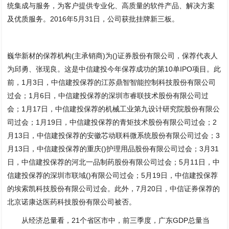
统集成与服务，为客户提供专业化、高质量的软件产品、解决方案
及优质服务。2016年5月31日，公司获批挂牌新三板。
巍华新材的保荐机构(主承销商)为()证券股份有限公司，保荐代表人
为邱勇、张现良。这是中信建投今年保荐成功的第10单IPO项目。此
前，1月3日，中信建投保荐的江苏鼎智智能控制科技股份有限公司
过会；1月6日，中信建投保荐的深圳市睿联技术股份有限公司过
会；1月17日，中信建投保荐的机械工业第九设计研究院股份有限公
司过会；1月19日，中信建投保荐的青矩技术股份有限公司过会；2
月13日，中信建投保荐的安徽芯动联科微系统股份有限公司过会；3
月13日，中信建投保荐的重庆()护理用品股份有限公司过会；3月31
日，中信建投保荐的河北一品制药股份有限公司过会；5月11日，中
信建投保荐的深圳市联域()有限公司过会；5月19日，中信建投保荐
的埃索凯科技股份有限公司过会。此外，7月20日，中信证券保荐的
北京诺康达医药科技股份有限公司被否。
从经济总量看，21个省区市中，前三季度，广东GDP总量当