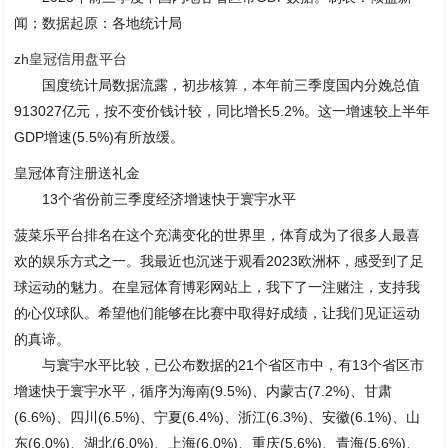
闻；数据起原：各地统计局
zh皇冠信用盘平台
国度统计局数据流露，初步核算，本年前三季度国内分娩总值
913027亿元，按不变价钱计较，同比增长5.2%。这一增速较上半年
GDP增速(5.5%)有所放缓。
皇冠体育注册送礼金
13个省份前三季度经济增速快于寰宇水平
菠菜乐平台排名在这个充满变化的世界里，体育成为了很多人最喜
欢的娱乐方式之一。我最近也沉迷于观看2023欧洲杯，感受到了足
球运动的魅力。在皇冠体育博彩网站上，我下了一注赌注，支持我
的心仪球队。希望他们能够在比赛中取得好成绩，让我们见证运动
的真谛。
与寰宇水平比较，已公布数据的21个省区市中，有13个省区市
增速快于寰宇水平，循序为海南(9.5%)、内蒙古(7.2%)、甘肃
(6.6%)、四川(6.5%)、宁夏(6.4%)、浙江(6.3%)、安徽(6.1%)、山
东(6.0%)、湖北(6.0%)、上海(6.0%)、重庆(5.6%)、青海(5.6%)、