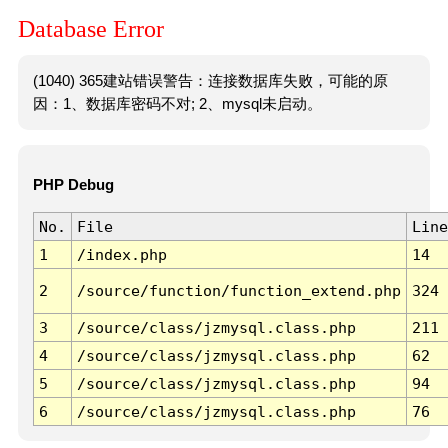
Database Error
(1040) 365建站错误警告：连接数据库失败，可能的原
因：1、数据库密码不对; 2、mysql未启动。
PHP Debug
No.
File
Line
1
/index.php
14
2
/source/function/function_extend.php
324
3
/source/class/jzmysql.class.php
211
4
/source/class/jzmysql.class.php
62
5
/source/class/jzmysql.class.php
94
6
/source/class/jzmysql.class.php
76