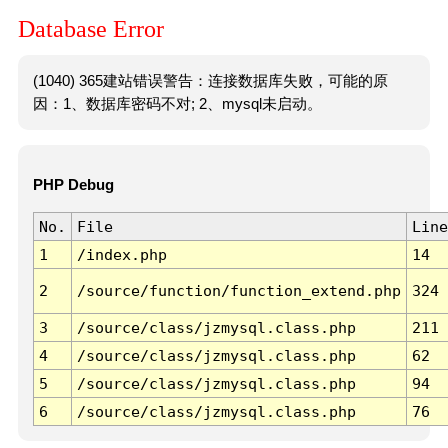
Database Error
(1040) 365建站错误警告：连接数据库失败，可能的原
因：1、数据库密码不对; 2、mysql未启动。
PHP Debug
No.
File
Line
1
/index.php
14
2
/source/function/function_extend.php
324
3
/source/class/jzmysql.class.php
211
4
/source/class/jzmysql.class.php
62
5
/source/class/jzmysql.class.php
94
6
/source/class/jzmysql.class.php
76